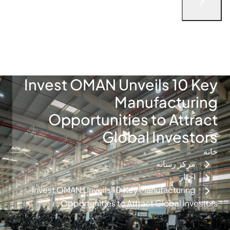
English
الْعَرَبيّة
简体中文
русский язык
فارسی
Türkçe
با ما در تماس باشید
Invest OMAN Unveils 10 Key
Manufacturing
Opportunities to Attract
Global Investors
خانه
مرکز رسانه
اخبار
Invest OMAN Unveils 10 Key Manufacturing
Opportunities to Attract Global Investors