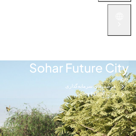
English
الْعَرَبيّة
简体中文
русский язык
فارس
با ما در تماس باشید
Sohar Future City
خانه
فرصت‌های سرمایه‌گذاری
Sohar Future City