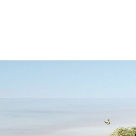
ی
Türkçe