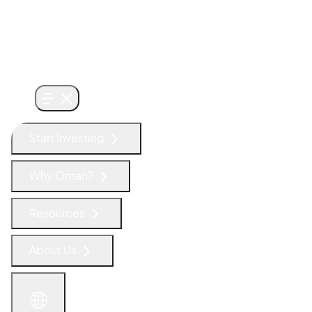
Start Investing
Why Oman?
Resources
About Us