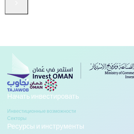
English
الْعَرَبيّة
русский язык
简体中文
فارسی
Türkçe
Связаться с нами
Начать инвестировать
Инвестиционные возможности
Секторы
Ресурсы и инструменты