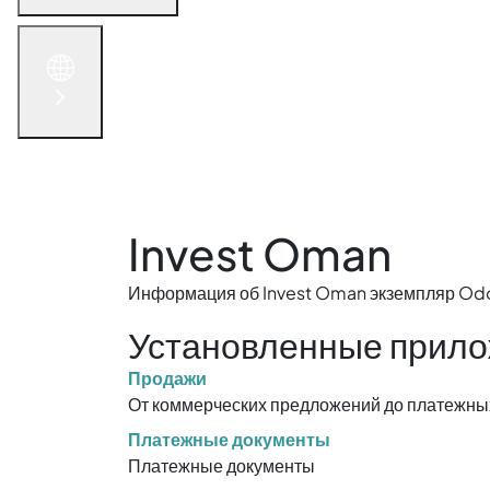
English
الْعَرَبيّة
русский язык
简体中文
Связаться с нами
Invest Oman
Информация об Invest Oman экземпляр Odo
Установленные прил
Продажи
От коммерческих предложений до платежны
Платежные документы
Платежные документы