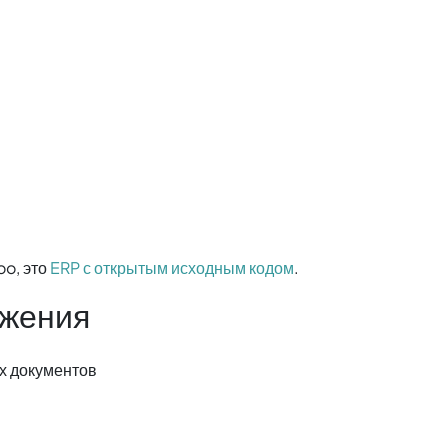
فارسی
Türkçe
o, это
ERP с открытым исходным кодом
.
ожения
х документов