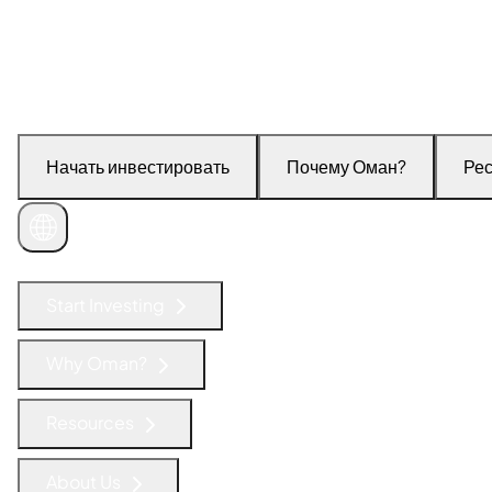
Начать инвестировать
Почему Оман?
Ре
Связаться с нами
Start Investing
Why Oman?
Resources
About Us