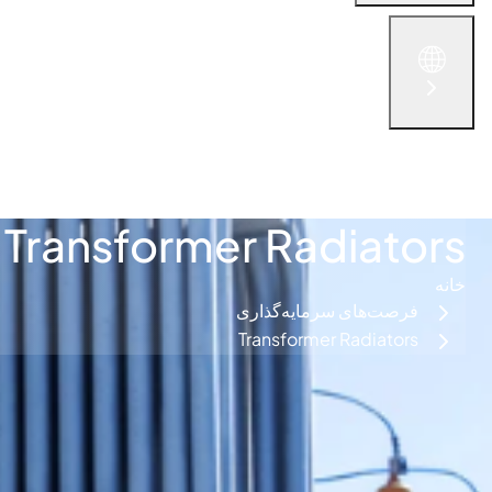
English
الْعَرَبيّة
简体中文
русский язык
فارس
با ما در تماس باشید
Transformer Radiators
خانه
فرصت‌های سرمایه‌گذاری
Transformer Radiators