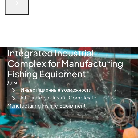
English
الْعَرَبيّة
русский язык
简体中文
فارسی
Türkçe
Связаться с нами
Integrated Industrial
Complex for Manufacturing
Fishing Equipment
Дом
Инвестиционные возможности
Integrated Industrial Complex for
Manufacturing Fishing Equipment