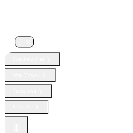
Start Investing
Why Oman?
Resources
About Us