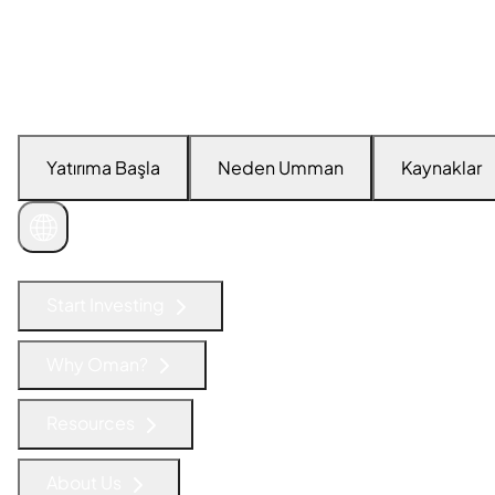
Yatırıma Başla
Neden Umman
Kaynaklar
İletişime Geçin
Start Investing
Why Oman?
Resources
About Us