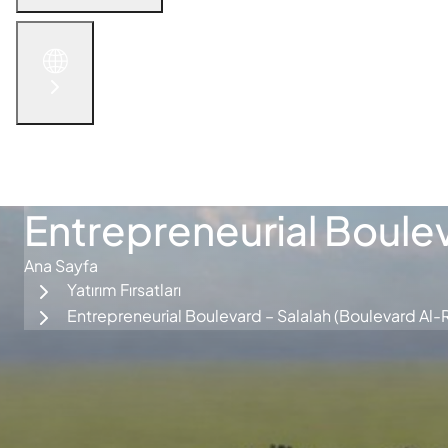
English
الْعَرَبيّة
русский язык
简体中文
İletişime Geçin
Entrepreneurial Boule
Ana Sayfa
Yatırım Fırsatları
Entrepreneurial Boulevard – Salalah (Boulevard Al