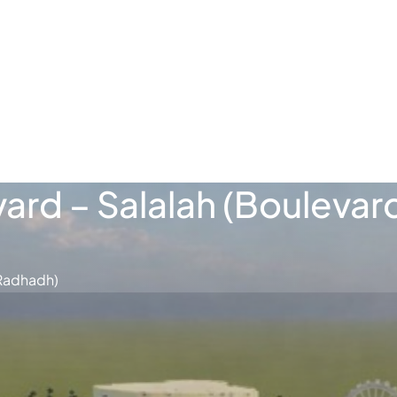
فارسی
Türkçe
vard – Salalah (Bouleva
-Radhadh)