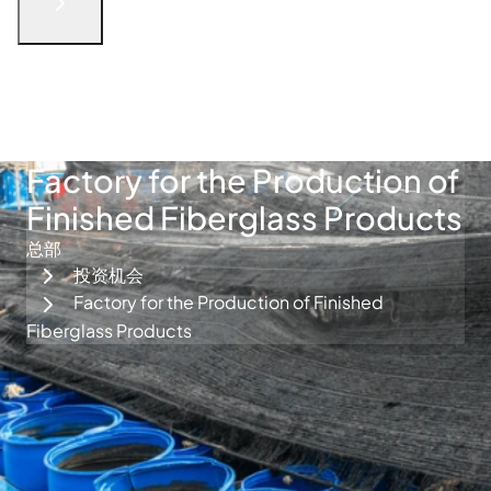
English
الْعَرَبيّة
русский язык
简体中文
فارسی
Türkçe
联系我们
Factory for the Production of
Finished Fiberglass Products
总部
投资机会
Factory for the Production of Finished
Fiberglass Products