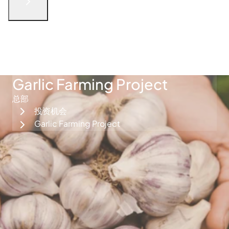
English
الْعَرَبيّة
русский язык
简体中文
فارسی
Türkçe
联系我们
Garlic Farming Project
总部
投资机会
Garlic Farming Project