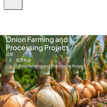
English
الْعَرَبيّة
русский язык
简体中文
فارسی
Türkçe
联系我们
Onion Farming and
Processing Project
总部
投资机会
Onion Farming and Processing Project