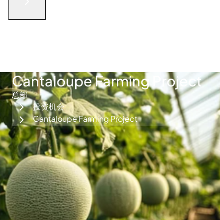
English
الْعَرَبيّة
русский язык
简体中文
فارسی
Türkçe
联系我们
Cantaloupe Farming Project
总部
投资机会
Cantaloupe Farming Project