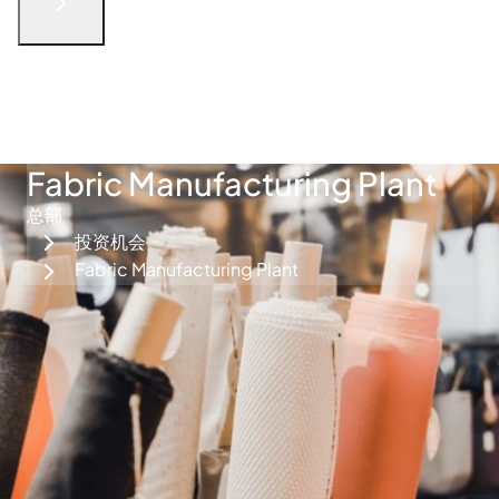
English
الْعَرَبيّة
русский язык
简体中文
فارسی
Türkçe
联系我们
Fabric Manufacturing Plant
总部
投资机会
Fabric Manufacturing Plant